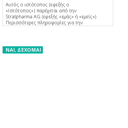
Αυτός ο ιστότοπος (εφεξής ο
«Ιστότοπος») παρέχεται από την
Stratpharma AG (εφεξής «εμάς» ή «εμείς»).
Περισσότερες πληροφορίες για την
Stratpharma AG:
Stratpharma AG
Aeschenvorstadt 57
ΝΑΙ, ΔΈΧΟΜΑΙ
CH-4051 Βασιλεία
Ελβετία
Email: personaldata@stratpharma.com
Τηλέφωνο: +41 61 691 12 80
Χειρισμός προσωπικών δεδομένων
Στη συνέχεια, επιθυμούμε να σας
παρέχουμε πληροφορίες σχετικά με τον
τρόπο με τον οποίο χειριζόμαστε τα
προσωπικά σας δεδομένα όταν
χρησιμοποιείτε τον Ιστότοπό μας. Εκτός