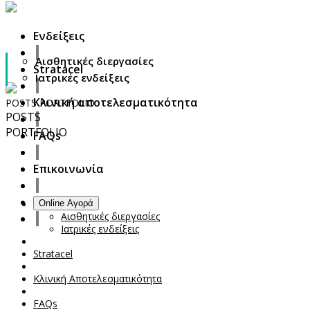
Ενδείξεις
Αισθητικές διεργασίες
Stratacel
Ιατρικές ενδείξεις
Κλινική αποτελεσματικότητα
POSTS
PORTFOLIO
POSTS
PORTFOLIO
FAQs
Επικοινωνία
Ενδείξεις
Online Αγορά
Your Cart Is Empty!
Αισθητικές διεργασίες
Ιατρικές ενδείξεις
Stratacel
Κλινική Αποτελεσματικότητα
FAQs