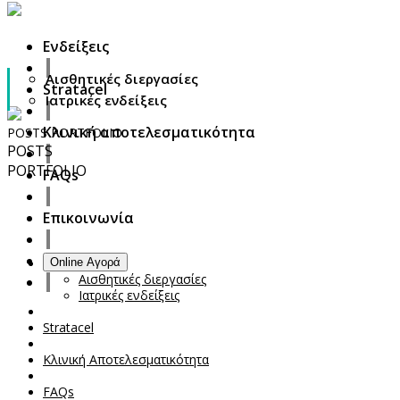
Ενδείξεις
Αισθητικές διεργασίες
Stratacel
Ιατρικές ενδείξεις
Κλινική αποτελεσματικότητα
POSTS
PORTFOLIO
POSTS
PORTFOLIO
FAQs
Επικοινωνία
Ενδείξεις
Online Αγορά
Your Cart Is Empty!
Αισθητικές διεργασίες
Ιατρικές ενδείξεις
Stratacel
Κλινική Αποτελεσματικότητα
FAQs