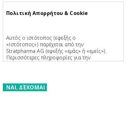
Πολιτική Απορρήτου & Cookie
Αυτός ο ιστότοπος (εφεξής ο
«Ιστότοπος») παρέχεται από την
Stratpharma AG (εφεξής «εμάς» ή «εμείς»).
Περισσότερες πληροφορίες για την
Stratpharma AG:
Stratpharma AG
Aeschenvorstadt 57
ΝΑΙ, ΔΈΧΟΜΑΙ
CH-4051 Βασιλεία
Ελβετία
Email: personaldata@stratpharma.com
Τηλέφωνο: +41 61 691 12 80
Χειρισμός προσωπικών δεδομένων