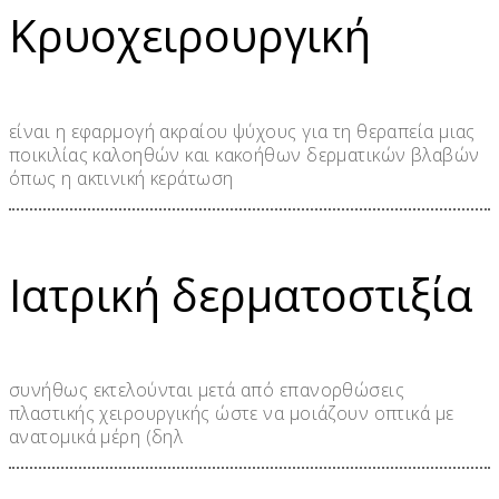
Κρυοχειρουργική
είναι η εφαρμογή ακραίου ψύχους για τη θεραπεία μιας
ποικιλίας καλοηθών και κακοήθων δερματικών βλαβών
όπως η ακτινική κεράτωση
Ιατρική δερματοστιξία
συνήθως εκτελούνται μετά από επανορθώσεις
πλαστικής χειρουργικής ώστε να μοιάζουν οπτικά με
ανατομικά μέρη (δηλ